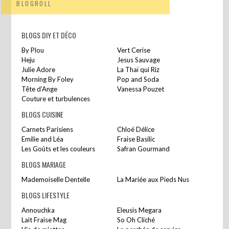
BLOGROLL
BLOGS DIY ET DÉCO
By Plou
Vert Cerise
Heju
Jesus Sauvage
Julie Adore
La Thaï qui Riz
Morning By Foley
Pop and Soda
Tête d’Ange
Vanessa Pouzet
Couture et turbulences
BLOGS CUISINE
Carnets Parisiens
Chloé Délice
Emilie and Léa
Fraise Basilic
Les Goûts et les couleurs
Safran Gourmand
BLOGS MARIAGE
Mademoiselle Dentelle
La Mariée aux Pieds Nus
BLOGS LIFESTYLE
Annouchka
Eleusis Megara
Lait Fraise Mag
So Oh Cliché