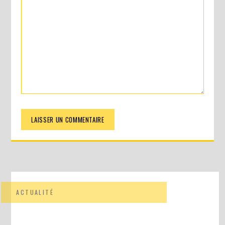
DIY MES CORBEILLES DE BUREAU DENTELLÉES
DIY : TAXIDERMISTE DE PAPIER (TROPHÉES EN ORIGAMI)
ACTUALITÉ