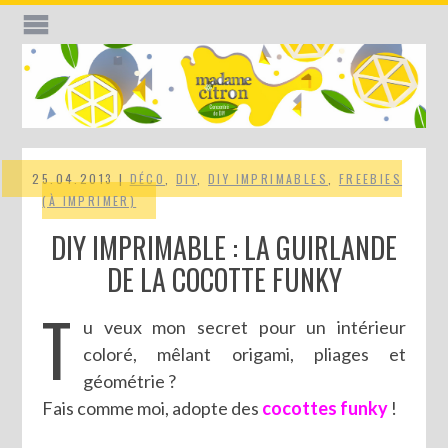
25.04.2013 |
DÉCO
,
DIY
,
DIY IMPRIMABLES
,
FREEBIES
(À IMPRIMER)
DIY IMPRIMABLE : LA GUIRLANDE
DE LA COCOTTE FUNKY
T
u veux mon secret pour un intérieur
coloré, mêlant origami, pliages et
géométrie ?
Fais comme moi, adopte des
cocottes funky
!