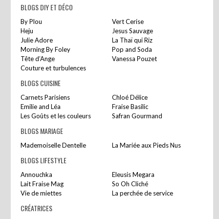
BLOGS DIY ET DÉCO
By Plou
Vert Cerise
Heju
Jesus Sauvage
Julie Adore
La Thaï qui Riz
Morning By Foley
Pop and Soda
Tête d’Ange
Vanessa Pouzet
Couture et turbulences
BLOGS CUISINE
Carnets Parisiens
Chloé Délice
Emilie and Léa
Fraise Basilic
Les Goûts et les couleurs
Safran Gourmand
BLOGS MARIAGE
Mademoiselle Dentelle
La Mariée aux Pieds Nus
BLOGS LIFESTYLE
Annouchka
Eleusis Megara
Lait Fraise Mag
So Oh Cliché
Vie de miettes
La perchée de service
CRÉATRICES