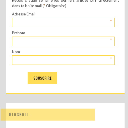
Reçois chaque semaine les derniers articles DIY directement
dans ta boite mail (
*
Obligatoire)
Adresse Email
*
Prénom
*
Nom
*
BLOGROLL