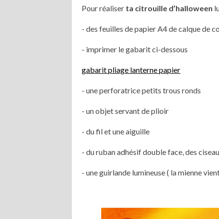
Pour réaliser
ta citrouille d’halloween
lu
- des feuilles de papier A4 de calque de c
- imprimer le gabarit ci-dessous
gabarit pliage lanterne papier
- une perforatrice petits trous ronds
- un objet servant de plioir
- du fil et une aiguille
- du ruban adhésif double face, des ciseau
- une guirlande lumineuse ( la mienne vien