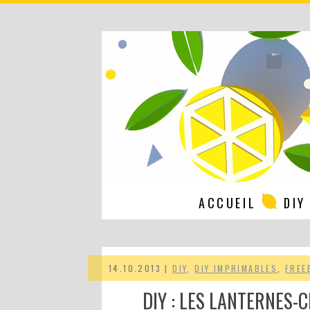
ACCUEIL
DIY
14.10.2013 |
DIY
,
DIY IMPRIMABLES
,
FREE
DIY : LES LANTERNES-