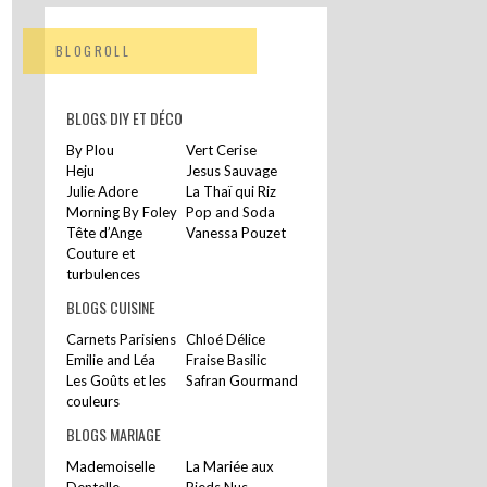
BLOGROLL
BLOGS DIY ET DÉCO
By Plou
Vert Cerise
Heju
Jesus Sauvage
Julie Adore
La Thaï qui Riz
Morning By Foley
Pop and Soda
Tête d’Ange
Vanessa Pouzet
Couture et
turbulences
BLOGS CUISINE
Carnets Parisiens
Chloé Délice
Emilie and Léa
Fraise Basilic
Les Goûts et les
Safran Gourmand
couleurs
BLOGS MARIAGE
Mademoiselle
La Mariée aux
Dentelle
Pieds Nus