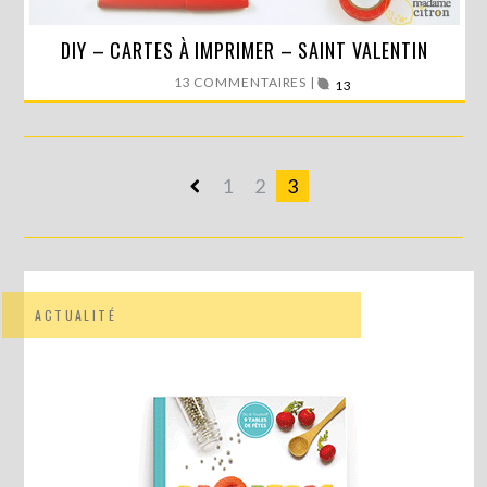
DIY – CARTES À IMPRIMER – SAINT VALENTIN
Dans une semaine, c’est la Saint Valentin ! Non, non,…
13 COMMENTAIRES |
13
LIRE LA SUITE
1
2
3
ACTUALITÉ