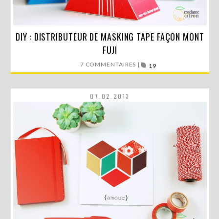
DIY : DISTRIBUTEUR DE MASKING TAPE FAÇON MONT
Tu commences à l’avoir remarqué, je l’avoue… Je suis
une…
FUJI
7 COMMENTAIRES |
LIRE LA SUITE
19
07.02.2013