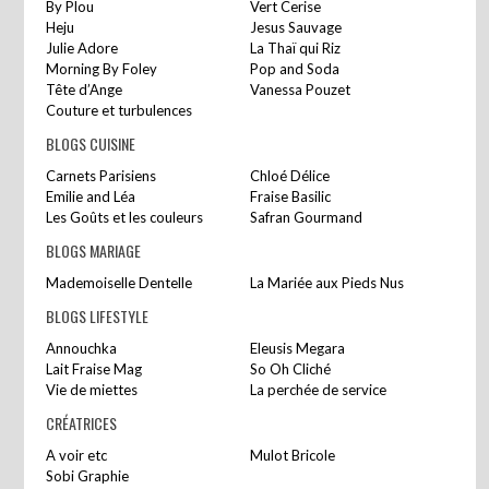
By Plou
Vert Cerise
Heju
Jesus Sauvage
Julie Adore
La Thaï qui Riz
Morning By Foley
Pop and Soda
Tête d’Ange
Vanessa Pouzet
Couture et turbulences
BLOGS CUISINE
Carnets Parisiens
Chloé Délice
Emilie and Léa
Fraise Basilic
Les Goûts et les couleurs
Safran Gourmand
BLOGS MARIAGE
Mademoiselle Dentelle
La Mariée aux Pieds Nus
BLOGS LIFESTYLE
Annouchka
Eleusis Megara
Lait Fraise Mag
So Oh Cliché
Vie de miettes
La perchée de service
CRÉATRICES
A voir etc
Mulot Bricole
Sobi Graphie